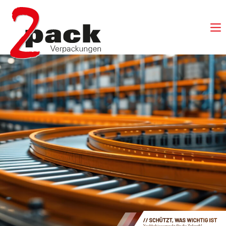
Login
Benutzername
Passwort
Anmelden
Register
|
Lost your password?
Support
Lorem ipsum dolor sit amet: