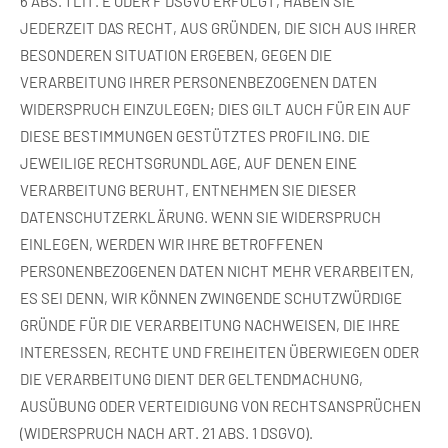
6 ABS. 1 LIT. E ODER F DSGVO ERFOLGT, HABEN SIE
JEDERZEIT DAS RECHT, AUS GRÜNDEN, DIE SICH AUS IHRER
BESONDEREN SITUATION ERGEBEN, GEGEN DIE
VERARBEITUNG IHRER PERSONENBEZOGENEN DATEN
WIDERSPRUCH EINZULEGEN; DIES GILT AUCH FÜR EIN AUF
DIESE BESTIMMUNGEN GESTÜTZTES PROFILING. DIE
JEWEILIGE RECHTSGRUNDLAGE, AUF DENEN EINE
VERARBEITUNG BERUHT, ENTNEHMEN SIE DIESER
DATENSCHUTZERKLÄRUNG. WENN SIE WIDERSPRUCH
EINLEGEN, WERDEN WIR IHRE BETROFFENEN
PERSONENBEZOGENEN DATEN NICHT MEHR VERARBEITEN,
ES SEI DENN, WIR KÖNNEN ZWINGENDE SCHUTZWÜRDIGE
GRÜNDE FÜR DIE VERARBEITUNG NACHWEISEN, DIE IHRE
INTERESSEN, RECHTE UND FREIHEITEN ÜBERWIEGEN ODER
DIE VERARBEITUNG DIENT DER GELTENDMACHUNG,
AUSÜBUNG ODER VERTEIDIGUNG VON RECHTSANSPRÜCHEN
(WIDERSPRUCH NACH ART. 21 ABS. 1 DSGVO).