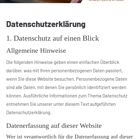
24h
/ 365days
Datenschutz­erklärung
1. Datenschutz auf einen Blick
We offer support for our customers
Mon - Fri 8:00am - 5:00pm
(GMT +1)
Allgemeine Hinweise
Get in touch
Die folgenden Hinweise geben einen einfachen Überblick
darüber, was mit Ihren personenbezogenen Daten passiert,
Cybersteel Inc.
wenn Sie diese Website besuchen. Personenbezogene Daten
376-293 City Road, Suite 600
sind alle Daten, mit denen Sie persönlich identifiziert werden
San Francisco, CA 94102
können. Ausführliche Informationen zum Thema Datenschutz
entnehmen Sie unserer unter diesem Text aufgeführten
Have any questions?
Datenschutzerklärung.
+44 1234 567 890
Datenerfassung auf dieser Website
Drop us a line
info@yourdomain.com
Wer ist verantwortlich für die Datenerfassung auf dieser