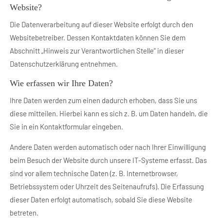
Website?
About us
Die Datenverarbeitung auf dieser Website erfolgt durch den
Lorem ipsum dolor sit amet, consectetuer adipiscing
Websitebetreiber. Dessen Kontaktdaten können Sie dem
elit.
Abschnitt „Hinweis zur Verantwortlichen Stelle“ in dieser
Datenschutzerklärung entnehmen.
Aenean commodo ligula eget dolor. Aenean massa. Cum
sociis natoque penatibus et magnis dis parturient
Wie erfassen wir Ihre Daten?
montes, nascetur ridiculus mus. Donec quam felis,
ultricies nec.
Ihre Daten werden zum einen dadurch erhoben, dass Sie uns
diese mitteilen. Hierbei kann es sich z. B. um Daten handeln, die
Sie in ein Kontaktformular eingeben.
Andere Daten werden automatisch oder nach Ihrer Einwilligung
beim Besuch der Website durch unsere IT-Systeme erfasst. Das
sind vor allem technische Daten (z. B. Internetbrowser,
Betriebssystem oder Uhrzeit des Seitenaufrufs). Die Erfassung
dieser Daten erfolgt automatisch, sobald Sie diese Website
betreten.