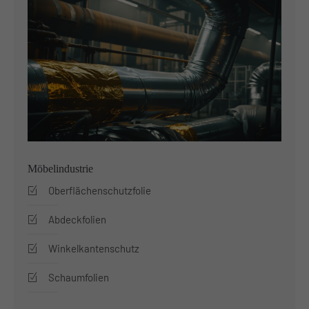
About us
Lorem ipsum dolor sit amet, consectetuer adipiscing
elit.
Aenean commodo ligula eget dolor. Aenean massa. Cum
sociis natoque penatibus et magnis dis parturient
montes, nascetur ridiculus mus. Donec quam felis,
ultricies nec.
Möbelindustrie
Oberflächenschutzfolie
Abdeckfolien
Winkelkantenschutz
Schaumfolien