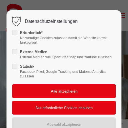
Login
Datenschutzeinstellungen
Benutzername
Erforderlich*
Notwendige Cookies zulassen damit die Website korrekt
funktioniert
Passwort
Externe Medien
Externe Medien wie OpenStreetMap und Youtube zulassen
Statistik
Facebook Pixel, Google Tracking und Matomo Analytics
zulassen
Anmelden
Register
|
Lost your password?
Support
Lorem ipsum dolor sit amet: