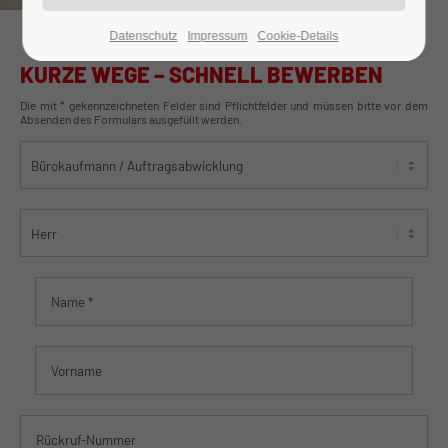
Datenschutz
Impressum
Cookie-Details
24h
/ 365days
KURZE WEGE – SCHNELL BEWERBEN
Die mit * gekennzeichneten Felder sind Pflichtfelder und müssen bitte vor dem
Absenden des Formulars ausgefüllt werden.
We offer support for our customers
Mon - Fri 8:00am - 5:00pm
(GMT +1)
Get in touch
Cybersteel Inc.
376-293 City Road, Suite 600
San Francisco, CA 94102
Have any questions?
+44 1234 567 890
Drop us a line
info@yourdomain.com