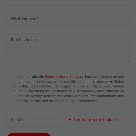
About us
Lorem ipsum dolor sit amet, consectetuer adipiscing
elit.
Aenean commodo ligula eget dolor. Aenean massa. Cum
sociis natoque penatibus et magnis dis parturient
montes, nascetur ridiculus mus. Donec quam felis,
ultricies nec.
Ja, ich habe die
Datenschutzerklärung
zur Kenntnis genommen und
bin damit einverstanden, dass die von mir angegebenen Daten
elektronisch erhoben und gespeichert werden. Meine Daten werden
dabei nur streng zweckgebunden zur Bearbeitung und Beantwortung
meiner Anfrage benutzt. Mit dem Absenden des Kontaktformulars
erkläre ich mich mit der Verarbeitung einverstanden.
Bitte rechnen Sie 5 plus 6.