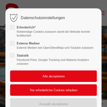
Login
Datenschutzeinstellungen
Benutzername
Erforderlich*
Notwendige Cookies zulassen damit die Website korrekt
funktioniert
Passwort
Externe Medien
Externe Medien wie OpenStreetMap und Youtube zulassen
Statistik
Facebook Pixel, Google Tracking und Matomo Analytics
zulassen
Anmelden
Register
|
Lost your password?
Support
Lorem ipsum dolor sit amet: