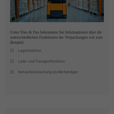
About us
Lorem ipsum dolor sit amet, consectetuer adipiscing
elit.
Unter Dies & Das bekommen Sie Informationen über die
Aenean commodo ligula eget dolor. Aenean massa. Cum
unterschiedlichen Funktionen der Verpackungen wie zum
sociis natoque penatibus et magnis dis parturient
Beispiel:
montes, nascetur ridiculus mus. Donec quam felis,
Lagerfunktion
ultricies nec.
Lade- und Transportfunktion
Verkaufsverpackung als Werbeträger