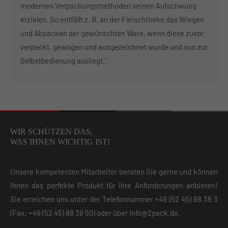
modernen Verpackungsmethoden seinen Aufschwung
erzielen. So entfällt z. B. an der Fleischtheke das Wiegen
und Abpacken der gewünschten Ware, wenn diese zuvor
verpackt, gewogen und ausgezeichnet wurde und nun zur
Selbstbedienung ausliegt.”
WIR SCHÜTZEN DAS,
WAS IHNEN WICHTIG IST!
Unsere kompetenten Mitarbeiter beraten Sie gerne und können
Ihnen das perfekte Produkt für Ihre Anforderungen anbieten!
Sie erreichen uns unter der Telefonnummer
+49 (52 45) 88 38 3
(Fax: +49 (52 45) 88 38 50) oder über
info@2pack.de
.