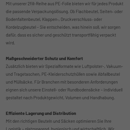
Mit unserer 2fill-Reihe aus PE-Folie bieten wir für jedes Produkt
About us
die passende Verpackungslösung. Ob Flachbeutel, Seiten‑ oder
Bodenfaltenbeutel, Klappen‑, Druckverschluss‑ oder
Lorem ipsum dolor sit amet, consectetuer adipiscing
Kordelzugbeutel – Sie entscheiden, was hinein soll, wir sorgen
elit.
dafür, dass es sicher und geschützt transportfähig verpackt
Aenean commodo ligula eget dolor. Aenean massa. Cum
wird.
sociis natoque penatibus et magnis dis parturient
montes, nascetur ridiculus mus. Donec quam felis,
ultricies nec.
Maßgeschneiderter Schutz und Komfort
Zusätzlich bieten wir Spezialformate wie Luftpolster-, Vakuum-
und Tragetaschen, PE-Kleiderschutzhüllen sowie Abfallbeutel
und Müllsäcke. Für Branchen mit besonderen Anforderungen
eignen sich unsere Einstell- oder Rundbodensäcke – individuell
gestaltet nach Produktgewicht, Volumen und Handhabung.
Effiziente Lagerung und Distribution
Mit den richtigen Beuteln und Säcken optimieren Sie Ihre
Logistik – platzsparend, hygienisch und wirtschaftlich. Wir