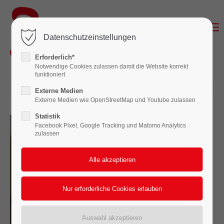
Login
Datenschutzeinstellungen
Benutzername
Erforderlich*
Notwendige Cookies zulassen damit die Website korrekt
funktioniert
30.06.2025 16:00
Passwort
Externe Medien
Externe Medien wie OpenStreetMap und Youtube zulassen
Statistik
Facebook Pixel, Google Tracking und Matomo Analytics
zulassen
Anmelden
Register
|
Lost your password?
Support
Lorem ipsum dolor sit amet: