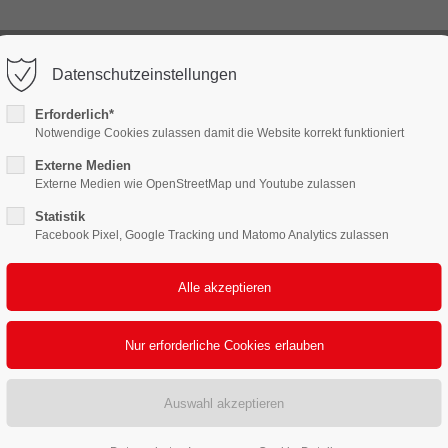
) 88 38 3
info@2pack.de
Datenschutzeinstellungen
ort
Get in touch
Erforderlich*
LEISTUNGEN
FERTIGUNG & LOGISTIK
NACHH
Notwendige Cookies zulassen damit die Website korrekt funktioniert
sum dolor sit amet:
Cybersteel Inc.
376-293 City Road, Suite 600
Externe Medien
San Francisco, CA 94102
Externe Medien wie OpenStreetMap und Youtube zulassen
Statistik
4h
Facebook Pixel, Google Tracking und Matomo Analytics zulassen
Have any questions?
/ 365days
+44 1234 567 890
Drop us a line
info@yourdomain.com
 support for our customers
ri 8:00am - 5:00pm
(GMT +1)
Effizient transportieren