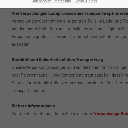
Datenschutz
Impressum
Cookie-Details
Wie Verpackungen Ladeprozesse und Transporte optimieren
Verpackungen übernehmen eine zentrale Rolle im Lade- und Tra
handhabbaren Einheiten und ermöglichen so einen zügigen War
Verpackungsgrößen lassen sich Ladeflächen effizienter nutzen
auslasten.
Stabilität und Sicherheit auf dem Transportweg
Unsere Verpackungslösungen sind auf die hohen Anforderungen 
oder Palettenhaube – jede Komponente trägt dazu bei, dass Ih
Schutz durch stabile Außenverpackung und sichere Palettierung
Transportschäden.
Weitere Informationen
Weitere Informationen finden Sie in unserem
Verpackungs-Gui