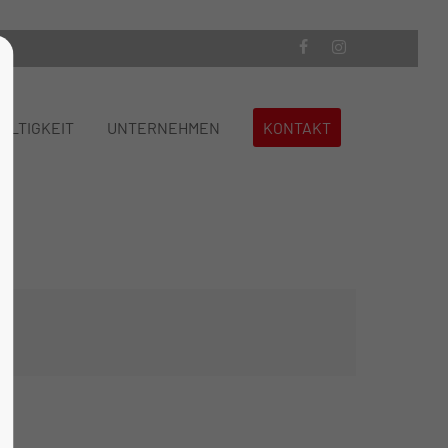
About us
ALTIGKEIT
UNTERNEHMEN
KONTAKT
Lorem ipsum dolor sit amet,
consectetuer adipiscing elit.
Aenean commodo ligula eget dolor.
Aenean massa. Cum sociis natoque
penatibus et magnis dis parturient
montes, nascetur ridiculus mus. Donec
quam felis, ultricies nec.