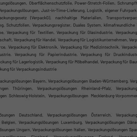
ungslösungen, Oberflächenschutzfolie, Power-Stretch-Folien, Schrumpf
 Verpackungslösungen, Just-in-Time-Lieferung, Logistik, eigener Fuhrpar
packungsgesetz (VerpackG), nachhaltige Materialien, Transportverpa
ng, Schutzfolien, Verpackungsregister, Duales System, klimafreundliche
, Verpackung für Textilien, Verpackung für Glasindustrie, Verpackung 
rtschaft, Verpackung für Handel, Verpackung für Logistikunternehmen, Ve
, Verpackung für Elektronik, Verpackung für Medizintechnik, Verpacku
strie, Verpackung für Papierindustrie, Verpackung für Druckindust
ckung für Lagerlogistik, Verpackung für Möbelhandel, Verpackung für Ba
ckung für Verpackungsindustrie
ackungslösungen Bayern, Verpackungslösungen Baden-Württemberg, Ver
ngen Thüringen, Verpackungslösungen Rheinland-Pfalz, Verpackun
ngen Schleswig-Holstein, Verpackungslösungen Mecklenburg-Vorpommer
lösungen Deutschland, Verpackungslösungen Österreich, Verpackun
n Belgien, Verpackungslösungen Luxemburg, Verpackungslösungen Däne
ösungen Ungarn, Verpackungslösungen Italien, Verpackungslösungen Spa
ngslösungen Finnland, Verpackungslösungen Estland, Verpackun