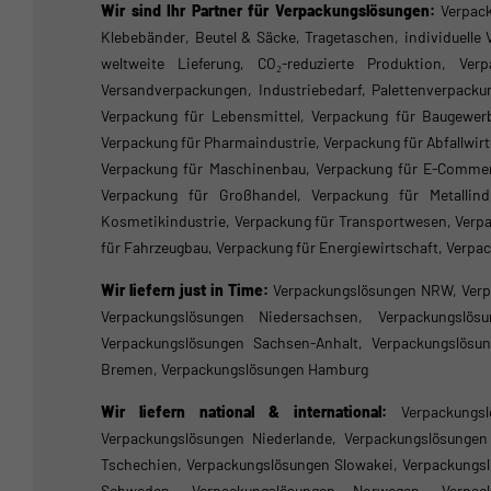
Wir sind Ihr Partner für Verpackungslösungen:
Verpack
Klebebänder, Beutel & Säcke, Tragetaschen, individuelle
weltweite Lieferung, CO₂-reduzierte Produktion, Ver
Versandverpackungen, Industriebedarf, Palettenverpacku
Verpackung für Lebensmittel, Verpackung für Baugewerbe
Verpackung für Pharmaindustrie, Verpackung für Abfallwi
Verpackung für Maschinenbau, Verpackung für E-Commerce
Verpackung für Großhandel, Verpackung für Metallindu
Kosmetikindustrie, Verpackung für Transportwesen, Verpa
für Fahrzeugbau, Verpackung für Energiewirtschaft, Verpa
Wir liefern just in Time:
Verpackungslösungen NRW, Verp
Verpackungslösungen Niedersachsen, Verpackungslösu
Verpackungslösungen Sachsen-Anhalt, Verpackungslösu
Bremen, Verpackungslösungen Hamburg
Wir liefern national & international:
Verpackungs
Verpackungslösungen Niederlande, Verpackungslösunge
Tschechien, Verpackungslösungen Slowakei, Verpackungsl
Schweden, Verpackungslösungen Norwegen, Verpacku