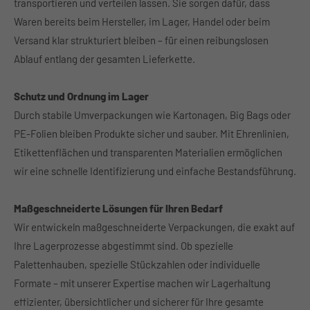
transportieren und verteilen lassen. Sie sorgen dafür, dass
Waren bereits beim Hersteller, im Lager, Handel oder beim
About us
Versand klar strukturiert bleiben – für einen reibungslosen
Lorem ipsum dolor sit amet, consectetuer adipiscing
Ablauf entlang der gesamten Lieferkette.
elit.
Aenean commodo ligula eget dolor. Aenean massa. Cum
Schutz und Ordnung im Lager
sociis natoque penatibus et magnis dis parturient
Durch stabile Umverpackungen wie Kartonagen, Big Bags oder
montes, nascetur ridiculus mus. Donec quam felis,
PE-Folien bleiben Produkte sicher und sauber. Mit Ehrenlinien,
ultricies nec.
Etikettenflächen und transparenten Materialien ermöglichen
wir eine schnelle Identifizierung und einfache Bestandsführung.
Maßgeschneiderte Lösungen für Ihren Bedarf
Wir entwickeln maßgeschneiderte Verpackungen, die exakt auf
Ihre Lagerprozesse abgestimmt sind. Ob spezielle
Palettenhauben, spezielle Stückzahlen oder individuelle
Formate – mit unserer Expertise machen wir Lagerhaltung
effizienter, übersichtlicher und sicherer für Ihre gesamte