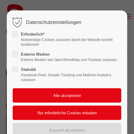
Login
Datenschutzeinstellungen
Benutzername
Erforderlich*
Notwendige Cookies zulassen damit die Website korrekt
funktioniert
26.06.2025 19:00
Passwort
Externe Medien
Externe Medien wie OpenStreetMap und Youtube zulassen
Statistik
Facebook Pixel, Google Tracking und Matomo Analytics
zulassen
Anmelden
Register
|
Lost your password?
Support
Lorem ipsum dolor sit amet: