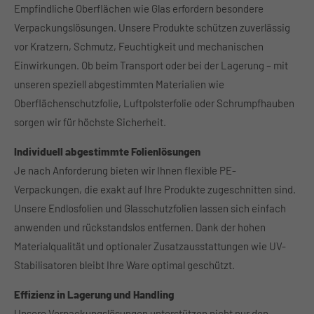
Empfindliche Oberflächen wie Glas erfordern besondere
About us
Verpackungslösungen. Unsere Produkte schützen zuverlässig
vor Kratzern, Schmutz, Feuchtigkeit und mechanischen
Lorem ipsum dolor sit amet, consectetuer adipiscing
Einwirkungen. Ob beim Transport oder bei der Lagerung – mit
elit.
unseren speziell abgestimmten Materialien wie
Aenean commodo ligula eget dolor. Aenean massa. Cum
Oberflächenschutzfolie, Luftpolsterfolie oder Schrumpfhauben
sociis natoque penatibus et magnis dis parturient
sorgen wir für höchste Sicherheit.
montes, nascetur ridiculus mus. Donec quam felis,
ultricies nec.
Individuell abgestimmte Folienlösungen
Je nach Anforderung bieten wir Ihnen flexible PE-
Verpackungen, die exakt auf Ihre Produkte zugeschnitten sind.
Unsere Endlosfolien und Glasschutzfolien lassen sich einfach
anwenden und rückstandslos entfernen. Dank der hohen
Materialqualität und optionaler Zusatzausstattungen wie UV-
Stabilisatoren bleibt Ihre Ware optimal geschützt.
Effizienz in Lagerung und Handling
Unsere Verpackungslösungen unterstützen nicht nur den