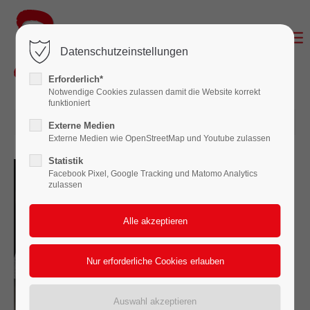
Login
Datenschutzeinstellungen
Benutzername
Erforderlich*
Notwendige Cookies zulassen damit die Website korrekt
funktioniert
24.07.2025 08:00
Passwort
Externe Medien
Externe Medien wie OpenStreetMap und Youtube zulassen
Statistik
Facebook Pixel, Google Tracking und Matomo Analytics
zulassen
Anmelden
Register
|
Lost your password?
Support
Lorem ipsum dolor sit amet: