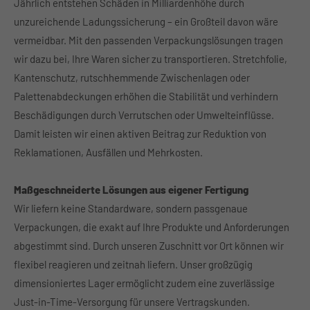
Jährlich entstehen Schäden in Milliardenhöhe durch
unzureichende Ladungssicherung – ein Großteil davon wäre
About us
vermeidbar. Mit den passenden Verpackungslösungen tragen
Lorem ipsum dolor sit amet, consectetuer adipiscing
wir dazu bei, Ihre Waren sicher zu transportieren. Stretchfolie,
elit.
Kantenschutz, rutschhemmende Zwischenlagen oder
Aenean commodo ligula eget dolor. Aenean massa. Cum
Palettenabdeckungen erhöhen die Stabilität und verhindern
sociis natoque penatibus et magnis dis parturient
Beschädigungen durch Verrutschen oder Umwelteinflüsse.
montes, nascetur ridiculus mus. Donec quam felis,
Damit leisten wir einen aktiven Beitrag zur Reduktion von
ultricies nec.
Reklamationen, Ausfällen und Mehrkosten.
Maßgeschneiderte Lösungen aus eigener Fertigung
Wir liefern keine Standardware, sondern passgenaue
Verpackungen, die exakt auf Ihre Produkte und Anforderungen
abgestimmt sind. Durch unseren Zuschnitt vor Ort können wir
flexibel reagieren und zeitnah liefern. Unser großzügig
dimensioniertes Lager ermöglicht zudem eine zuverlässige
Just-in-Time-Versorgung für unsere Vertragskunden.