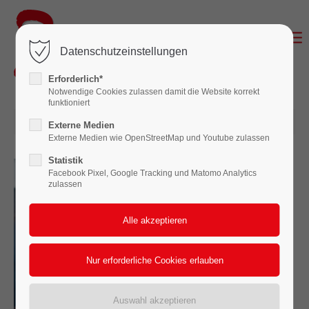
Login
Datenschutzeinstellungen
Benutzername
Erforderlich*
Notwendige Cookies zulassen damit die Website korrekt
funktioniert
29.05.2025 08:00
Passwort
Externe Medien
Externe Medien wie OpenStreetMap und Youtube zulassen
Statistik
Facebook Pixel, Google Tracking und Matomo Analytics
zulassen
Anmelden
Register
|
Lost your password?
Support
Lorem ipsum dolor sit amet: