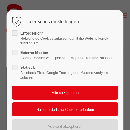
Login
Datenschutzeinstellungen
Benutzername
Erforderlich*
Notwendige Cookies zulassen damit die Website korrekt
funktioniert
25.03.2025 15:04
Passwort
Externe Medien
Externe Medien wie OpenStreetMap und Youtube zulassen
Statistik
Facebook Pixel, Google Tracking und Matomo Analytics
zulassen
Anmelden
Register
|
Lost your password?
Support
Lorem ipsum dolor sit amet: