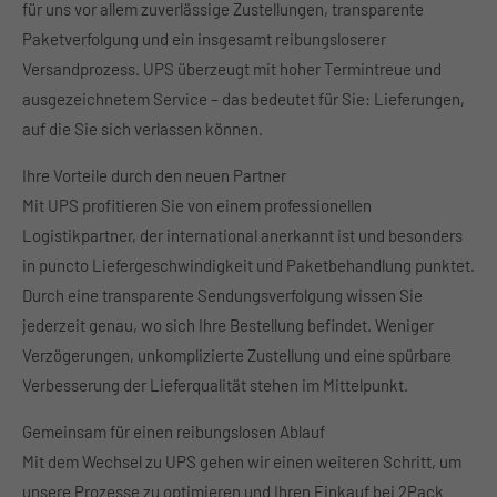
für uns vor allem zuverlässige Zustellungen, transparente
About us
Paketverfolgung und ein insgesamt reibungsloserer
Versandprozess. UPS überzeugt mit hoher Termintreue und
Lorem ipsum dolor sit amet, consectetuer adipiscing
ausgezeichnetem Service – das bedeutet für Sie: Lieferungen,
elit.
auf die Sie sich verlassen können.
Aenean commodo ligula eget dolor. Aenean massa. Cum
sociis natoque penatibus et magnis dis parturient
Ihre Vorteile durch den neuen Partner
montes, nascetur ridiculus mus. Donec quam felis,
Mit UPS profitieren Sie von einem professionellen
ultricies nec.
Logistikpartner, der international anerkannt ist und besonders
in puncto Liefergeschwindigkeit und Paketbehandlung punktet.
Durch eine transparente Sendungsverfolgung wissen Sie
jederzeit genau, wo sich Ihre Bestellung befindet. Weniger
Verzögerungen, unkomplizierte Zustellung und eine spürbare
Verbesserung der Lieferqualität stehen im Mittelpunkt.
Gemeinsam für einen reibungslosen Ablauf
Mit dem Wechsel zu UPS gehen wir einen weiteren Schritt, um
unsere Prozesse zu optimieren und Ihren Einkauf bei 2Pack